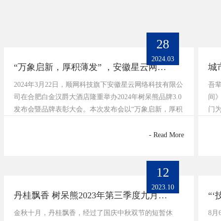
28
2024.03
“万象启新，厚积薄发” ，安徽星云网络科技有限公司成功举办，2024年树呆熊品牌3.0发布会暨品牌表彰大会
2024年3月22日，顺网科技旗下安徽星云网络科技有限公
吾
司在合肥白金汉爵大酒店隆重举办2024年树呆熊品牌3.0
间
发布会暨品牌表彰大会。本次发布会以“万象启新，厚积
门
薄发”为主题，旨在展示树呆熊品牌的新形象、新战略，
道”
并对在品牌发展中做出杰出贡献的团队和个人进行表
参与
- Read More
彰。此次发布也在树呆熊网咖抖音官方账号等多个平台
进行了全
12
2023.10
丹桂飘香 树呆熊2023年第三季度九月店长大会10月9日圆满落幕!
金秋十月，丹桂飘香，经过了国庆中秋双节的短暂休
8