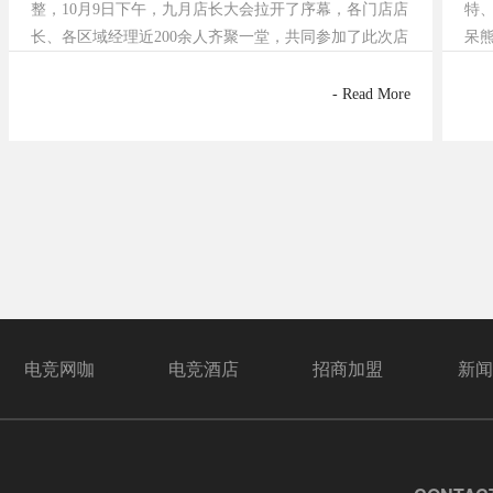
整，10月9日下午，九月店长大会拉开了序幕，各门店店
特
长、各区域经理近200余人齐聚一堂，共同参加了此次店
呆
长大会。本次店长大会由汪伟文经理主持，主要从“新晋
江
店长介绍”、“第三季度店长奖励颁发"、"全民开发政策
层
- Read More
讲解"、"考勤制度培训"、“商品货
月
咖
电竞网咖
电竞酒店
招商加盟
新闻